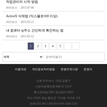
작업관리자 시작 방법
라이브스
2015-07-06
ActiveX 삭제법 (익스플로어8 이상)
라이브스
2015-05-21
내 컴퓨터 ip주소 간단하게 확인하는 법
라이브스
2015-03-12
1
2
3
4
5
이용약관
개인정보처리방침
운영자게시판
운영자
상호:라이브스 대표:김종구
사업자등록번호:608-31-55147
통신판매업:2005-경남함안-0023
주소:52045 경남 함안군 가야읍 가야로 118
전화:055-583-1240 문자:010-3420-1243